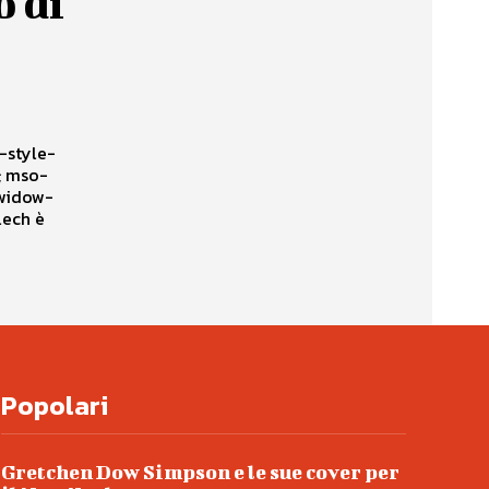
o di
Popolari
Gretchen Dow Simpson e le sue cover per