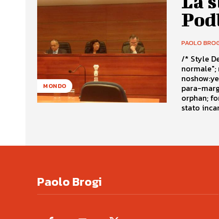
La s
Pod
PAOLO BROG
/* Style Definitions */ table.Ms
normale"; mso-tstyle-rowband-size:0; mso-tstyle-colband-size:0; mso-style-
noshow:yes; mso-style-parent:""; mso-padding-alt:0cm 5.4pt 0cm
MONDO
para-margin:0cm; mso-para-margin-bottom
orphan; font-size:10.0pt; font-family:"Times New Roman";} Alfonso Podlech è
stato incar
Paolo Brogi