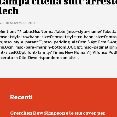
tampa cilena sull’arrest
lech
I
-
18 NOVEMBRE 2013
oNormalTable {mso-style-name:"Tabella
 5.4pt; mso-
:.0001pt; mso-pagination:widow-
cerato in Cile. Deve rispondere con altri...
Recenti
Gretchen Dow Simpson e le sue cover per