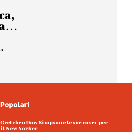
ca,
ia…
la
Popolari
Gretchen Dow Simpson e le sue cover per
il New Yorker