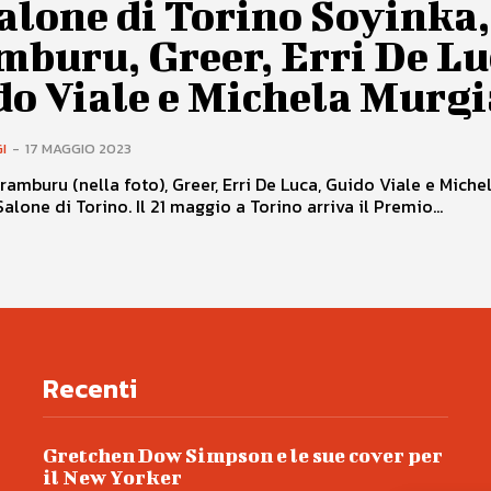
alone di Torino Soyinka,
buru, Greer, Erri De Lu
do Viale e Michela Murg
I
-
17 MAGGIO 2023
ramburu (nella foto), Greer, Erri De Luca, Guido Viale e Miche
Murgia al Salone di Torino. Il 21 maggio a Torino arriva il Premio...
Recenti
Gretchen Dow Simpson e le sue cover per
il New Yorker