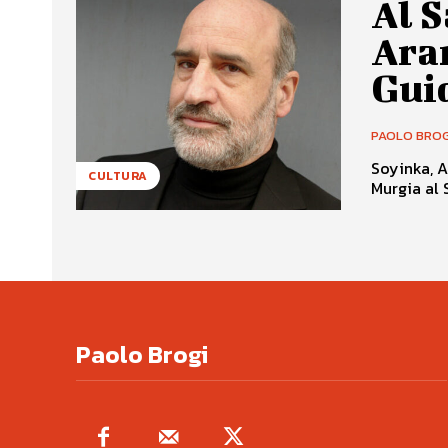
Al S
Aram
Gui
PAOLO BROG
Soyinka, A
CULTURA
Paolo Brogi