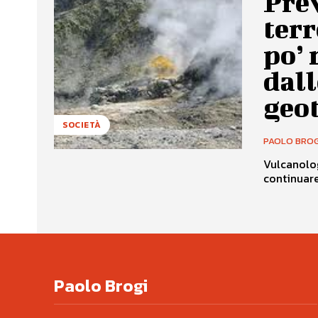
Prev
terr
po’ 
dal
geo
SOCIETÀ
PAOLO BROG
Vulcanolog
continuare
Paolo Brogi