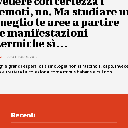
edere con certezza i
emoti, no. Ma studiare u
meglio le aree a partire
le manifestazioni
termiche sì…
I
-
22 OTTOBRE 2012
i e grandi esperti di sismologia non si fascino il capo. Invece
 a trattare la colazione come minus habens a cui non...
Recenti