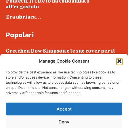
Podlech, il Cile lo ha condannato
all’ergastolo
Era ubriaca…
Popolari
Gretchen Dow Simpson e le sue cover per il
New Yorker
Manage Cookie Consent
Ancora dossieraggi e schedature
To provide the best experiences, we use technologies like cookies to
Podlech, il Cile lo ha condannato
store and/or access device information. Consenting to these
all’ergastolo
technologies will allow us to process data such as browsing behavior or
unique IDs on this site. Not consenting or withdrawing consent, may
Era ubriaca…
adversely affect certain features and functions.
Accept
Deny
© tagDiv - All rights reserved. Made with