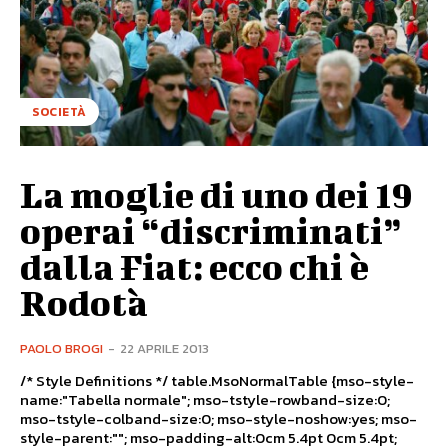
SOCIETÀ
La moglie di uno dei 19
operai “discriminati”
dalla Fiat: ecco chi è
Rodotà
PAOLO BROGI
-
22 APRILE 2013
/* Style Definitions */ table.MsoNormalTable {mso-style-
name:"Tabella normale"; mso-tstyle-rowband-size:0;
mso-tstyle-colband-size:0; mso-style-noshow:yes; mso-
style-parent:""; mso-padding-alt:0cm 5.4pt 0cm 5.4pt;