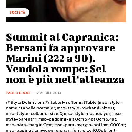
SOCIETÀ
Summit al Capranica:
Bersani fa approvare
Marini (222 a 90).
Vendola rompe: Sel
non è più nell’alleanza
PAOLO BROGI
-
17 APRILE 2013
/* Style Definitions */ table.MsoNormalTable {mso-style-
name:"Tabella normale"; mso-tstyle-rowband-size:0;
mso-tstyle-colband-size:0; mso-style-noshow:yes; mso-
style-parent:""; mso-padding-alt:0cm 5.4pt 0cm 5.4pt;
mso-para-margin:0cm; mso-para-margin-bottom:.0001pt;
mso-pagination:widow-orphan; font-size:10.0pt; font-