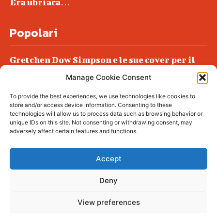
Era ubriaca…
Popolari
Gretchen Dow Simpson e le sue cover per il
New Yorker
Manage Cookie Consent
Ancora dossieraggi e schedature
To provide the best experiences, we use technologies like cookies to
Podlech, il Cile lo ha condannato
store and/or access device information. Consenting to these
all’ergastolo
technologies will allow us to process data such as browsing behavior or
unique IDs on this site. Not consenting or withdrawing consent, may
Era ubriaca…
adversely affect certain features and functions.
Accept
Deny
© tagDiv - All rights reserved. Made with
Newspaper Theme. Center Magazine is our
complete News Portal about living, lifestyle,
View preferences
fashion and wellness. Take your time and
immerse yourself in this amazing