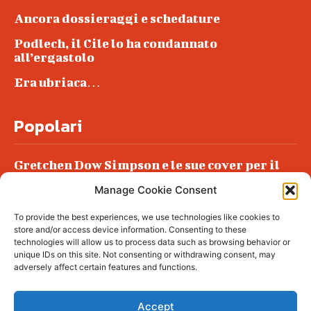
Ancora dossieraggi e schedature
Podlech, il Cile lo ha condannato
all’ergastolo
Era ubriaca…
Popolari
Gretchen Dow Simpson e le sue cover per il
New Yorker
Manage Cookie Consent
Ancora dossieraggi e schedature
To provide the best experiences, we use technologies like cookies to
Podlech, il Cile lo ha condannato
store and/or access device information. Consenting to these
all’ergastolo
technologies will allow us to process data such as browsing behavior or
unique IDs on this site. Not consenting or withdrawing consent, may
Era ubriaca…
adversely affect certain features and functions.
Accept