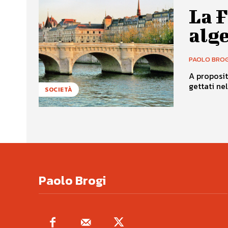
La F
alge
PAOLO BROG
A proposit
gettati nel
SOCIETÀ
Paolo Brogi