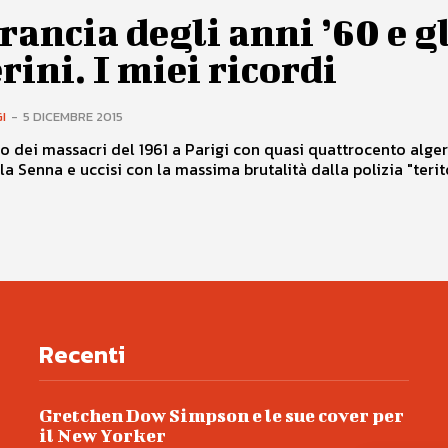
rancia degli anni ’60 e g
rini. I miei ricordi
I
-
5 DICEMBRE 2015
o dei massacri del 1961 a Parigi con quasi quattrocento alger
la Senna e uccisi con la massima brutalità dalla polizia "terito
Recenti
Gretchen Dow Simpson e le sue cover per
il New Yorker