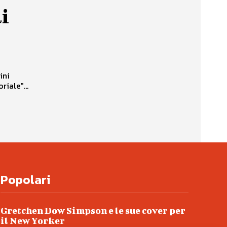
li
ini
riale"...
Popolari
Gretchen Dow Simpson e le sue cover per
il New Yorker