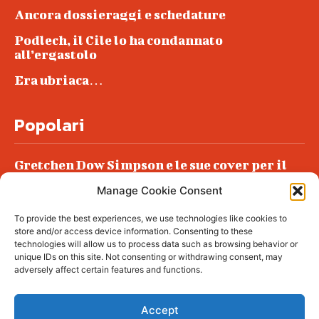
Ancora dossieraggi e schedature
Podlech, il Cile lo ha condannato
all’ergastolo
Era ubriaca…
Popolari
Gretchen Dow Simpson e le sue cover per il
New Yorker
Manage Cookie Consent
Ancora dossieraggi e schedature
To provide the best experiences, we use technologies like cookies to
Podlech, il Cile lo ha condannato
store and/or access device information. Consenting to these
all’ergastolo
technologies will allow us to process data such as browsing behavior or
unique IDs on this site. Not consenting or withdrawing consent, may
Era ubriaca…
adversely affect certain features and functions.
Accept