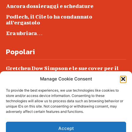
Ancora dossieraggi e schedature
Podlech, il Cile lo ha condannato
all’ergastolo
Era ubriaca…
Popolari
Gretchen Dow Simpson e le sue cover per il
New Yorker
Manage Cookie Consent
Ancora dossieraggi e schedature
To provide the best experiences, we use technologies like cookies to
Podlech, il Cile lo ha condannato
store and/or access device information. Consenting to these
all’ergastolo
technologies will allow us to process data such as browsing behavior or
unique IDs on this site. Not consenting or withdrawing consent, may
Era ubriaca…
adversely affect certain features and functions.
Accept