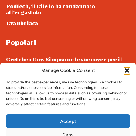
Podlech, il Cile lo ha condannato
all’ergastolo
Era ubriaca…
Popolari
Gretchen Dow Simpson e le sue cover per il
New Yorker
Manage Cookie Consent
Ancora dossieraggi e schedature
To provide the best experiences, we use technologies like cookies to
Podlech, il Cile lo ha condannato
store and/or access device information. Consenting to these
all’ergastolo
technologies will allow us to process data such as browsing behavior or
unique IDs on this site. Not consenting or withdrawing consent, may
Era ubriaca…
adversely affect certain features and functions.
Accept
Deny