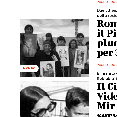
PAOLO BROG
Due udienz
della resi
Roma
il P
plur
per 
PAOLO BROG
MONDO
È iniziato
Rebibbia, i
Il C
Vide
Mir 
serv