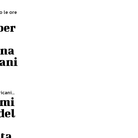
o le ore
per
ona
cani
cani...
umi
del
ata