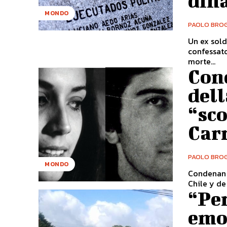
din
MONDO
PAOLO BROG
Un ex sold
confessato
morte...
Cond
dell
“sco
Car
PAOLO BROG
MONDO
Condenan 
Chile y de
“Per
emor