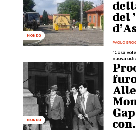
dell
del 
d’A
MONDO
PAOLO BROG
“Cosa vole
nuova udie
Pro
furo
Alle
Mont
Gap,
con.
MONDO