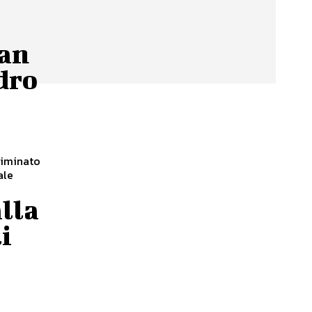
nan
dro
eliminato
ale
alla
i