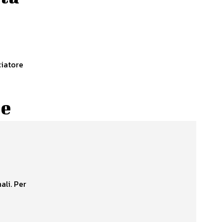
ciatore
 e
ali. Per