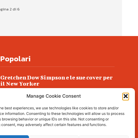
gina 2 di 6
Popolari
Gretchen Dow Simpson e le sue cover per
il New Yorker
Ancora dossieraggi e schedature
Manage Cookie Consent
Podlech, il Cile lo ha condannato
he best experiences, we use technologies like cookies to store and/or
all’ergastolo
e information. Consenting to these technologies will allow us to process
 browsing behavior or unique IDs on this site. Not consenting or
Era ubriaca…
 consent, may adversely affect certain features and functions.