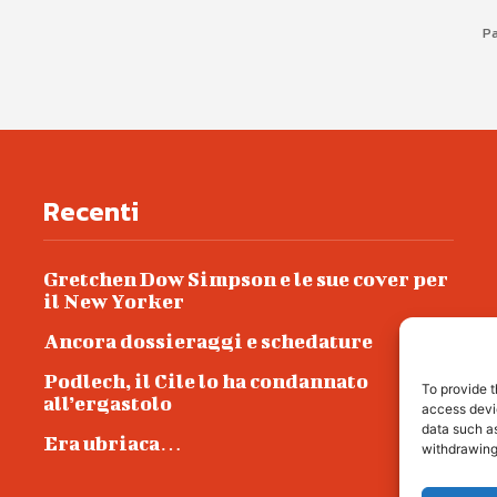
Pa
Recenti
Gretchen Dow Simpson e le sue cover per
il New Yorker
Ancora dossieraggi e schedature
Podlech, il Cile lo ha condannato
To provide t
all’ergastolo
access devic
data such as
Era ubriaca…
withdrawing