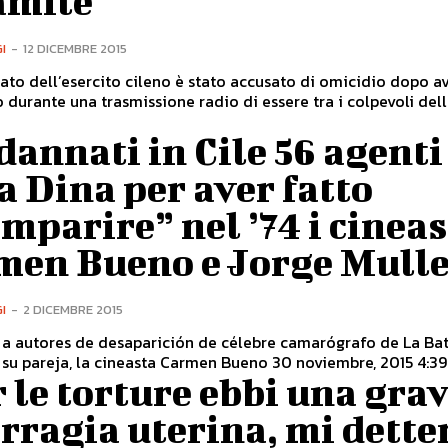
amite”
I
-
12 DICEMBRE 2015
ato dell’esercito cileno è stato accusato di omicidio dopo a
 durante una trasmissione radio di essere tra i colpevoli del
annati in Cile 56 agenti
a Dina per aver fatto
mparire” nel ’74 i cineas
men Bueno e Jorge Mull
I
-
2 DICEMBRE 2015
a autores de desaparición de célebre camarógrafo de La Bat
 su pareja, la cineasta Carmen Bueno 30 noviembre, 2015 4:39.
 le torture ebbi una gra
ragia uterina, mi dette