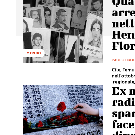
Quat
arre
nell
Hen
Flo
MONDO
PAOLO BROG
Cile, Temu
nell’ottob
regionale,
Ex m
radi
spar
fac