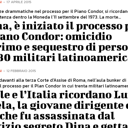
I
-
17 APRILE 2015
e drammatiche nel processo per il Piano Condor, si ricordan
stenza dentro la Moneda l’11 settembre del 1973. La morte...
, è iniziato il processo 
iano Condor: omicidio
imo e sequestro di pers
30 militari latinoameri
I
-
12 FEBBRAIO 2015
 davanti alla terza Corte d'Assise di Roma, nell'aula bunker di
l processo per il Plan Condor in cui trenta militari latinoameri
ile e l’Italia ricordano L
la, la giovane dirigente 
che fu assassinata dal
izio segreto Dina e gett