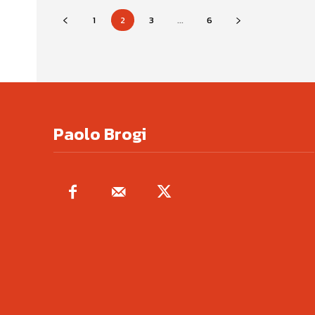
1
2
3
...
6
Paolo Brogi