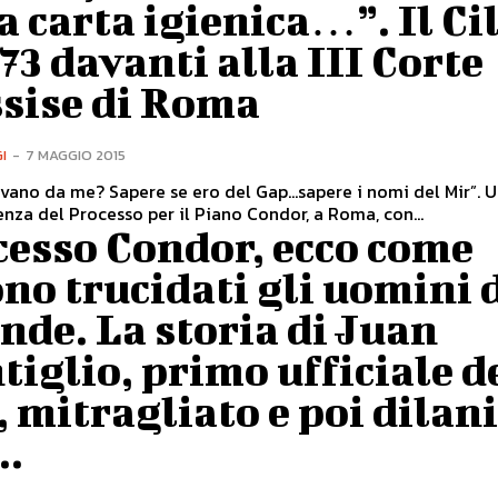
a carta igienica…”. Il Ci
’73 davanti alla III Corte
ssise di Roma
I
-
7 MAGGIO 2015
vano da me? Sapere se ero del Gap...sapere i nomi del Mir”. Una
nza del Processo per il Piano Condor, a Roma, con...
cesso Condor, ecco come
no trucidati gli uomini 
nde. La storia di Juan
iglio, primo ufficiale d
 mitragliato e poi dilan
..