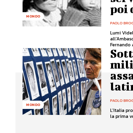
poi 
MONDO
PAOLO BROG
Lumi Videl
all’Ambasc
Fernando A
Sott
mili
assa
lat
PAOLO BROG
MONDO
L’Italia p
la prima vo