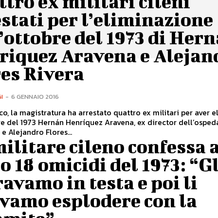
tro ex militari cileni
stati per l’eliminazione
’ottobre del 1973 di Her
riquez Aravena e Alejan
res Rivera
I
-
6 GENNAIO 2016
co, la magistratura ha arrestato quattro ex militari per aver 
re del 1973 Hernán Henríquez Aravena, ex director dell’osped
 e Alejandro Flores...
ilitare cileno confessa 
o 18 omicidi del 1973: “Gl
avamo in testa e poi li
evamo esplodere con la