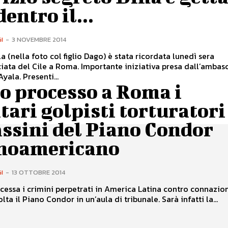
dentro il...
I
-
3 NOVEMBRE 2014
a (nella foto col figlio Dago) è stata ricordata lunedì sera
iata del Cile a Roma. Importante iniziativa presa dall’ambas
yala. Presenti...
o processo a Roma i
tari golpisti torturatori
ssini del Piano Condor
inoamericano
I
-
13 OTTOBRE 2014
rocessa i crimini perpetrati in America Latina contro connazion
lta il Piano Condor in un’aula di tribunale. Sarà infatti la...