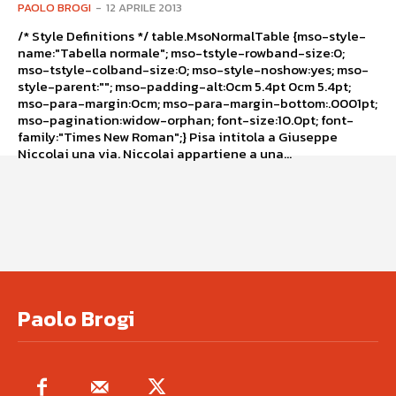
PAOLO BROGI
-
12 APRILE 2013
/* Style Definitions */ table.MsoNormalTable {mso-style-
name:"Tabella normale"; mso-tstyle-rowband-size:0;
mso-tstyle-colband-size:0; mso-style-noshow:yes; mso-
style-parent:""; mso-padding-alt:0cm 5.4pt 0cm 5.4pt;
mso-para-margin:0cm; mso-para-margin-bottom:.0001pt;
mso-pagination:widow-orphan; font-size:10.0pt; font-
family:"Times New Roman";} Pisa intitola a Giuseppe
Niccolai una via. Niccolai appartiene a una...
Paolo Brogi