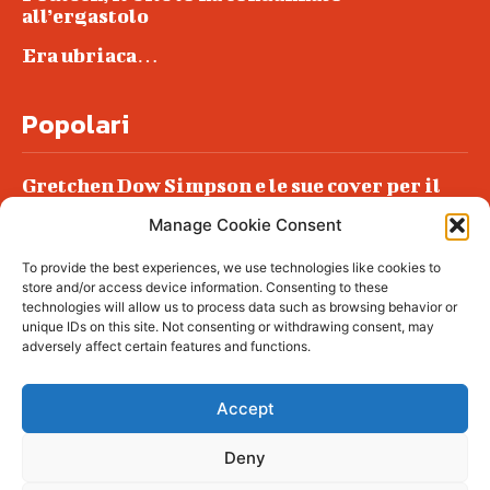
all’ergastolo
Era ubriaca…
Popolari
Gretchen Dow Simpson e le sue cover per il
New Yorker
Manage Cookie Consent
Ancora dossieraggi e schedature
To provide the best experiences, we use technologies like cookies to
Podlech, il Cile lo ha condannato
store and/or access device information. Consenting to these
all’ergastolo
technologies will allow us to process data such as browsing behavior or
unique IDs on this site. Not consenting or withdrawing consent, may
Era ubriaca…
adversely affect certain features and functions.
Accept
Deny
© tagDiv - All rights reserved. Made with
Newspaper Theme. Center Magazine is our