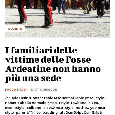
SOCIETÀ
I familiari delle
vittime delle Fosse
Ardeatine non hanno
più una sede
PAOLO BROGI
-
12 OTTOBRE 2013
/* Style Definitions */ table.MsoNormalTable {mso-style-
name:"Tabella normale"; mso-tstyle-rowband-size:0;
mso-tstyle-colband-size:0; mso-style-noshow:yes; mso-
style-parent:""; mso-padding-alt:0cm 5.4pt 0cm 5.4pt;