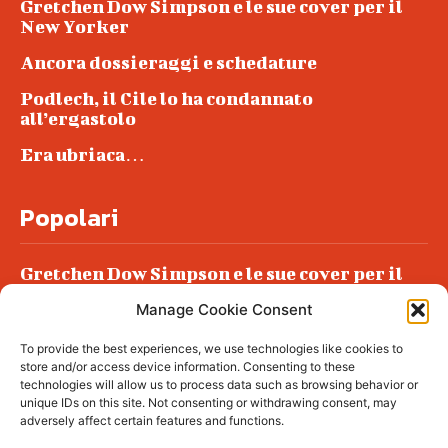
Gretchen Dow Simpson e le sue cover per il
New Yorker
Ancora dossieraggi e schedature
Podlech, il Cile lo ha condannato
all’ergastolo
Era ubriaca…
Popolari
Gretchen Dow Simpson e le sue cover per il
New Yorker
Manage Cookie Consent
Ancora dossieraggi e schedature
To provide the best experiences, we use technologies like cookies to
Podlech, il Cile lo ha condannato
store and/or access device information. Consenting to these
all’ergastolo
technologies will allow us to process data such as browsing behavior or
unique IDs on this site. Not consenting or withdrawing consent, may
Era ubriaca…
adversely affect certain features and functions.