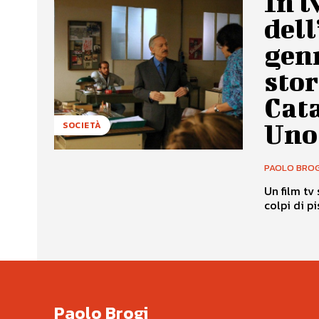
In t
dell
genn
stor
Cat
Uno 
SOCIETÀ
PAOLO BROG
Un film tv 
colpi di pi
Paolo Brogi