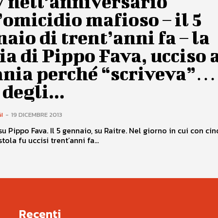
v nell’anniversario
’omicidio mafioso – il 5
aio di trent’anni fa – la
ia di Pippo Fava, ucciso 
ania perché “scriveva”…
degli...
I
-
19 DICEMBRE 2013
su Pippo Fava. Il 5 gennaio, su Raitre. Nel giorno in cui con ci
stola fu uccisi trent’anni fa...
Recenti