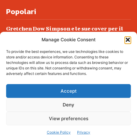
Popolari
Gretchen Dow Simpson e le sue cover per il
New Yorker
Manage Cookie Consent
Ancora dossieraggi e schedature
To provide the best experiences, we use technologies like cookies to
Podlech, il Cile lo ha condannato
store and/or access device information. Consenting to these
all’ergastolo
technologies will allow us to process data such as browsing behavior or
unique IDs on this site. Not consenting or withdrawing consent, may
Era ubriaca…
adversely affect certain features and functions.
Accept
Deny
© tagDiv - All rights reserved. Made with
Newspaper Theme. Center Magazine is our
complete News Portal about living, lifestyle,
View preferences
fashion and wellness. Take your time and
immerse yourself in this amazing
experience!
Cookie Policy
Privacy