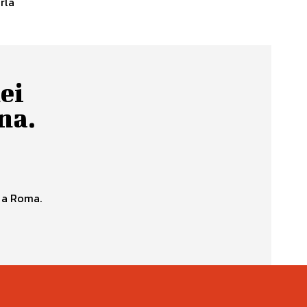
dei
na.
o a Roma.