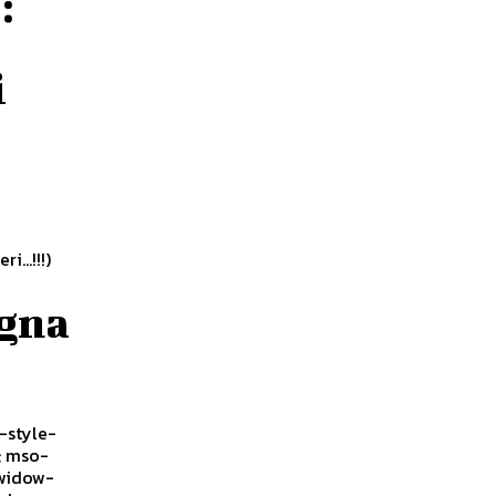
:
i
...!!!)
egna