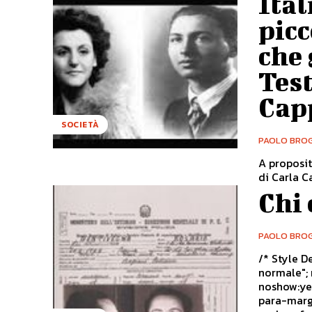
Ital
picc
che 
Test
Cap
SOCIETÀ
PAOLO BROG
A proposito
di Carla C
Chi
PAOLO BROG
/* Style Definitions */ table.Ms
normale"; mso-tstyle-rowband-size:0; mso-tstyle-colband-size:0; mso-style-
noshow:yes; mso-style-parent:""; mso-padding-alt:0cm 5.4pt 0cm
para-margin:0cm; mso-para-margin-bottom