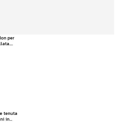
Non per
ata....
ne tenuta
ni in...