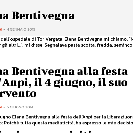
na Bentivegna
I
-
4 GENNAIO 2015
, dall’ospedale di Tor Vergata, Elena Bentivegna mi chiamò. “
gli altri...”, mi disse. Segnalava pasta scotta, fredda, semincoll
a Bentivegna alla festa
’Anpi, il 4 giugno, il suo
ervento
I
-
5 GIUGNO 2014
giugno Elena Bentivegna alla festa dell’Anpi per la Liberaziuo
a Testaccio: Poiché tutta questa mediaticità, ha espresso le mie decisio