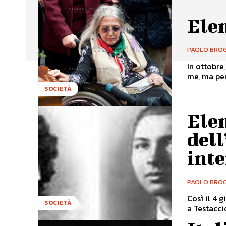
Ele
PAOLO BROG
In ottobre
me, ma per 
SOCIETÀ
Elen
dell
int
PAOLO BROG
Così il 4 
SOCIETÀ