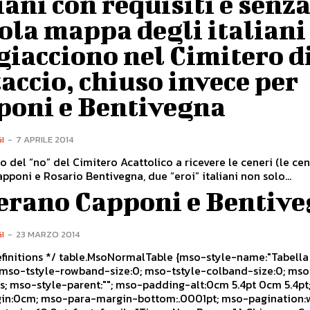
iani con requisiti e senza
ola mappa degli italiani
giacciono nel Cimitero d
accio, chiuso invece per
poni e Bentivegna
I
-
7 APRILE 2014
 del “no” del Cimitero Acattolico a ricevere le ceneri (le ceneri
apponi e Rosario Bentivegna, due “eroi” italiani non solo...
 erano Capponi e Bentiv
I
-
23 MARZO 2014
oNormalTable {mso-style-name:"Tabella
 5.4pt; mso-
:.0001pt; mso-pagination:widow-