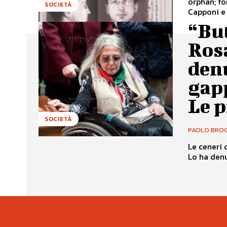
orphan; font-size:10.0pt; font-family:"Times New Roman";} Chi erano Carla
SOCIETÀ
Capponi e 
“But
Rosa
denu
gap
Le p
SOCIETÀ
PAOLO BROG
Le ceneri 
Lo ha denun