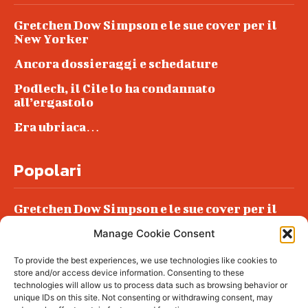
Gretchen Dow Simpson e le sue cover per il
New Yorker
Ancora dossieraggi e schedature
Podlech, il Cile lo ha condannato
all’ergastolo
Era ubriaca…
Popolari
Gretchen Dow Simpson e le sue cover per il
New Yorker
Manage Cookie Consent
Ancora dossieraggi e schedature
To provide the best experiences, we use technologies like cookies to
Podlech, il Cile lo ha condannato
store and/or access device information. Consenting to these
all’ergastolo
technologies will allow us to process data such as browsing behavior or
unique IDs on this site. Not consenting or withdrawing consent, may