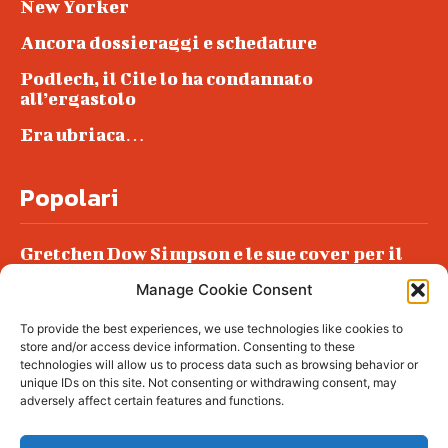
New Yorker
Ancora dossieraggi e schedature
Podlech, il Cile lo ha condannato
all’ergastolo
Era ubriaca…
Popolari
Gretchen Dow Simpson e le sue cover per il
New Yorker
Manage Cookie Consent
Ancora dossieraggi e schedature
To provide the best experiences, we use technologies like cookies to
Podlech, il Cile lo ha condannato
store and/or access device information. Consenting to these
all’ergastolo
technologies will allow us to process data such as browsing behavior or
unique IDs on this site. Not consenting or withdrawing consent, may
Era ubriaca…
adversely affect certain features and functions.