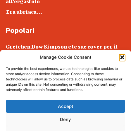
all’ergastolo
Era ubriaca…
Popolari
Gretchen Dow Simpson e le sue cover per il
New Yorker
Manage Cookie Consent
Ancora dossieraggi e schedature
To provide the best experiences, we use technologies like cookies to
Podlech, il Cile lo ha condannato
store and/or access device information. Consenting to these
all’ergastolo
technologies will allow us to process data such as browsing behavior or
unique IDs on this site. Not consenting or withdrawing consent, may
Era ubriaca…
adversely affect certain features and functions.
Accept
Deny
© tagDiv - All rights reserved. Made with
Newspaper Theme. Center Magazine is our