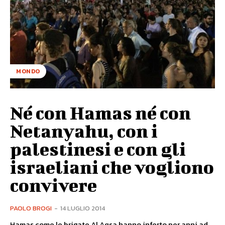
MONDO
Né con Hamas né con
Netanyahu, con i
palestinesi e con gli
israeliani che vogliono
convivere
PAOLO BROGI
-
14 LUGLIO 2014
Hamas come le brigate Al Aqsa hanno inferto per anni ad