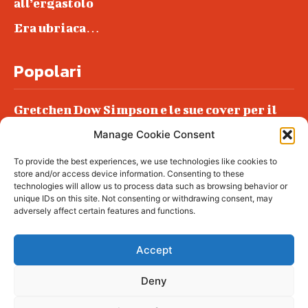
all’ergastolo
Era ubriaca…
Popolari
Gretchen Dow Simpson e le sue cover per il
New Yorker
Manage Cookie Consent
Ancora dossieraggi e schedature
To provide the best experiences, we use technologies like cookies to
Podlech, il Cile lo ha condannato
store and/or access device information. Consenting to these
all’ergastolo
technologies will allow us to process data such as browsing behavior or
unique IDs on this site. Not consenting or withdrawing consent, may
Era ubriaca…
adversely affect certain features and functions.
Accept
Deny
© tagDiv - All rights reserved. Made with
Newspaper Theme. Center Magazine is our