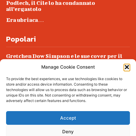
Podlech, il Cile lo ha condannato
all’ergastolo
Era ubriaca…
Popolari
Gretchen Dow Simpson e le sue cover per il
New Yorker
Manage Cookie Consent
Ancora dossieraggi e schedature
To provide the best experiences, we use technologies like cookies to
Podlech, il Cile lo ha condannato
store and/or access device information. Consenting to these
all’ergastolo
technologies will allow us to process data such as browsing behavior or
unique IDs on this site. Not consenting or withdrawing consent, may
Era ubriaca…
adversely affect certain features and functions.
Accept
Deny
© tagDiv - All rights reserved. Made with