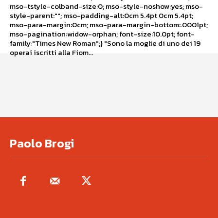
mso-tstyle-colband-size:0; mso-style-noshow:yes; mso-
style-parent:""; mso-padding-alt:0cm 5.4pt 0cm 5.4pt;
mso-para-margin:0cm; mso-para-margin-bottom:.0001pt;
mso-pagination:widow-orphan; font-size:10.0pt; font-
family:"Times New Roman";} "Sono la moglie di uno dei 19
operai iscritti alla Fiom...
Paolo Brogi