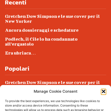
Recenti
Gretchen Dow Simpson e le sue cover per il
New Yorker
Ancora dossieraggi e schedature
Podlech, il Cile lo ha condannato
all’ergastolo
Era ubriaca…
Popolari
Gretchen Dow Simpson e le sue cover per il
New Yorker
Manage Cookie Consent
Ancora dossieraggi e schedature
To provide the best experiences, we use technologies like cookies to
Podlech, il Cile lo ha condannato
store and/or access device information. Consenting to these
all’ergastolo
technologies will allow us to process data such as browsing behavior or