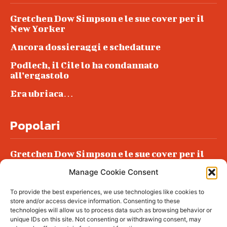
Gretchen Dow Simpson e le sue cover per il
New Yorker
Ancora dossieraggi e schedature
Podlech, il Cile lo ha condannato
all’ergastolo
Era ubriaca…
Popolari
Gretchen Dow Simpson e le sue cover per il
New Yorker
Manage Cookie Consent
Ancora dossieraggi e schedature
To provide the best experiences, we use technologies like cookies to
Podlech, il Cile lo ha condannato
store and/or access device information. Consenting to these
all’ergastolo
technologies will allow us to process data such as browsing behavior or
unique IDs on this site. Not consenting or withdrawing consent, may