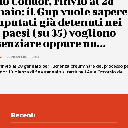
o Condor, rinvio al 28
aio: il Gup vuole sapere
mputati già detenuti nei
 paesi (su 35) vogliono
enziare oppure no...
I
-
22 NOVEMBRE 2013
invio al 28 gennaio per l’udienza preliminare del processo pe
or. L’udienza di fine gennaio si terrà nell’Aula Occorsio del...
Recenti