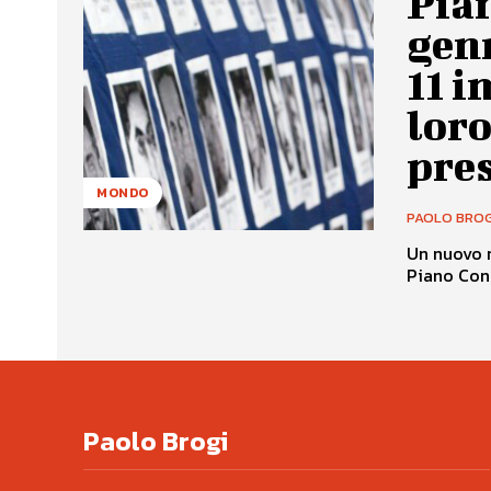
Pian
genn
11 i
loro
pres
MONDO
PAOLO BROG
Un nuovo r
Piano Cond
Paolo Brogi