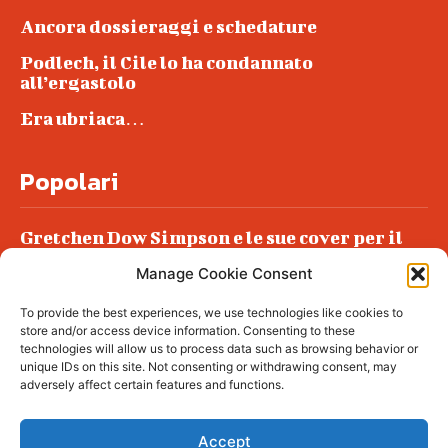
Ancora dossieraggi e schedature
Podlech, il Cile lo ha condannato
all’ergastolo
Era ubriaca…
Popolari
Gretchen Dow Simpson e le sue cover per il
New Yorker
Manage Cookie Consent
Ancora dossieraggi e schedature
To provide the best experiences, we use technologies like cookies to
Podlech, il Cile lo ha condannato
store and/or access device information. Consenting to these
all’ergastolo
technologies will allow us to process data such as browsing behavior or
unique IDs on this site. Not consenting or withdrawing consent, may
Era ubriaca…
adversely affect certain features and functions.
Accept