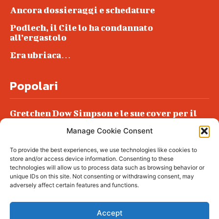
Ancora dossieraggi e schedature
Podlech, il Cile lo ha condannato
all’ergastolo
Era ubriaca…
Popolari
Gretchen Dow Simpson e le sue cover per il
New Yorker
Manage Cookie Consent
Ancora dossieraggi e schedature
To provide the best experiences, we use technologies like cookies to
Podlech, il Cile lo ha condannato
store and/or access device information. Consenting to these
all’ergastolo
technologies will allow us to process data such as browsing behavior or
unique IDs on this site. Not consenting or withdrawing consent, may
Era ubriaca…
adversely affect certain features and functions.
Accept