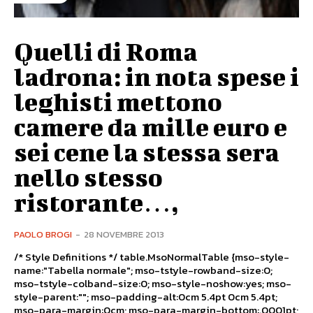
Quelli di Roma
ladrona: in nota spese i
leghisti mettono
camere da mille euro e
sei cene la stessa sera
nello stesso
ristorante…,
PAOLO BROGI
-
28 NOVEMBRE 2013
/* Style Definitions */ table.MsoNormalTable {mso-style-
name:"Tabella normale"; mso-tstyle-rowband-size:0;
mso-tstyle-colband-size:0; mso-style-noshow:yes; mso-
style-parent:""; mso-padding-alt:0cm 5.4pt 0cm 5.4pt;
mso-para-margin:0cm; mso-para-margin-bottom:.0001pt;