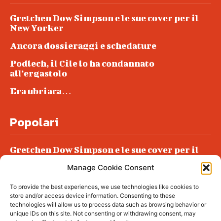
Gretchen Dow Simpson e le sue cover per il
New Yorker
Ancora dossieraggi e schedature
Podlech, il Cile lo ha condannato
all’ergastolo
Era ubriaca…
Popolari
Gretchen Dow Simpson e le sue cover per il
New Yorker
Manage Cookie Consent
Ancora dossieraggi e schedature
To provide the best experiences, we use technologies like cookies to
Podlech, il Cile lo ha condannato
store and/or access device information. Consenting to these
all’ergastolo
technologies will allow us to process data such as browsing behavior or
unique IDs on this site. Not consenting or withdrawing consent, may