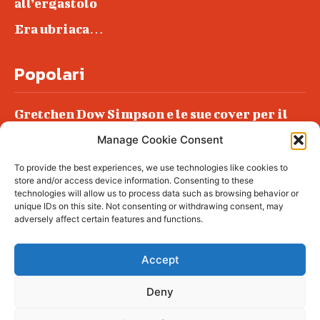
all’ergastolo
Era ubriaca…
Popolari
Gretchen Dow Simpson e le sue cover per il
New Yorker
Manage Cookie Consent
Ancora dossieraggi e schedature
To provide the best experiences, we use technologies like cookies to
Podlech, il Cile lo ha condannato
store and/or access device information. Consenting to these
all’ergastolo
technologies will allow us to process data such as browsing behavior or
unique IDs on this site. Not consenting or withdrawing consent, may
Era ubriaca…
adversely affect certain features and functions.
Accept
Deny
© tagDiv - All rights reserved. Made with
Newspaper Theme. Center Magazine is our