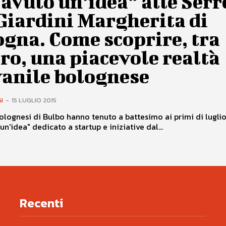
avuto un’idea” alle Serr
Giardini Margherita di
gna. Come scoprire, tra
tro, una piacevole realtà
vanile bolognese
I
-
15 LUGLIO 2015
bolognesi di Bulbo hanno tenuto a battesimo ai primi di luglio 
un'idea" dedicato a startup e iniziative dal...
Recenti