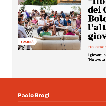
“Ho 
dei 
Bolo
l’al
gio
SOCIETÀ
PAOLO BROG
I giovani 
"Ho avuto 
Paolo Brogi