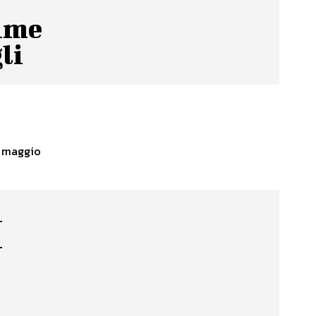
time
li
8 maggio
i
i