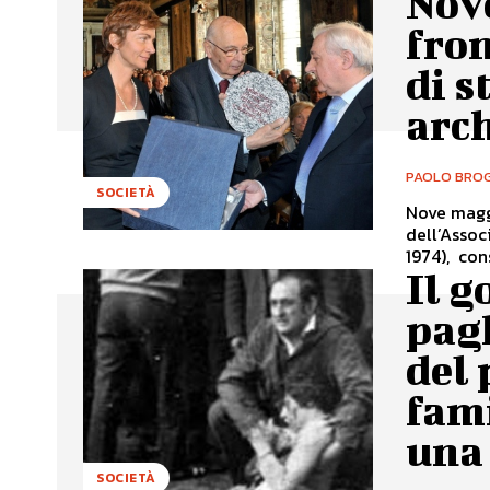
Nov
fron
di s
arc
PAOLO BROG
SOCIETÀ
Nove maggi
dell’Assoc
1974), con
Il g
pagh
del 
fami
una
SOCIETÀ