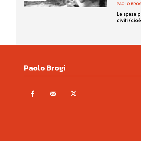
PAOLO BROG
Le spese p
civili (cio
Paolo Brogi