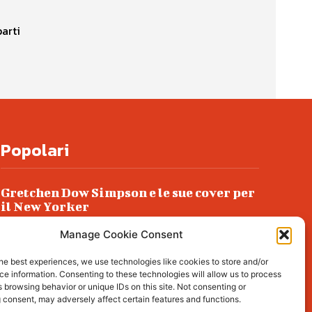
arti
Popolari
Gretchen Dow Simpson e le sue cover per
il New Yorker
Ancora dossieraggi e schedature
Manage Cookie Consent
Podlech, il Cile lo ha condannato
he best experiences, we use technologies like cookies to store and/or
all’ergastolo
e information. Consenting to these technologies will allow us to process
 browsing behavior or unique IDs on this site. Not consenting or
Era ubriaca…
 consent, may adversely affect certain features and functions.