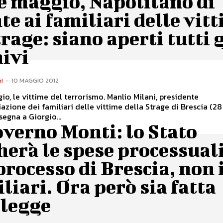
e maggio, Napolitano di
te ai familiari delle vit
trage: siano aperti tutti g
hivi
I
-
10 MAGGIO 2012
o, le vittime del terrorismo. Manlio Milani, presidente
iazione dei familiari delle vittime della Strage di Brescia (2
segna a Giorgio...
overno Monti: lo Stato
erà le spese processual
processo di Brescia, non 
liari. Ora però sia fatta
 legge