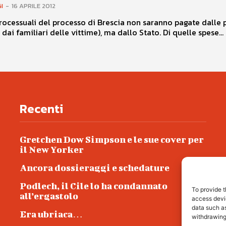
I
-
16 APRILE 2012
rocessuali del processo di Brescia non saranno pagate dalle p
è dai familiari delle vittime), ma dallo Stato. Di quelle spese...
Recenti
Gretchen Dow Simpson e le sue cover per
il New Yorker
Ancora dossieraggi e schedature
Podlech, il Cile lo ha condannato
To provide t
all’ergastolo
access devic
data such as
Era ubriaca…
withdrawing