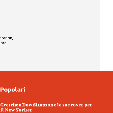
rrò parlare...
Popolari
Gretchen Dow Simpson e le sue cover per
il New Yorker