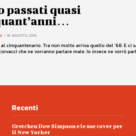
 passati quasi
quant’anni…
I
-
16 AGOSTO 2015
l cinquantenario. Tra non molto arriva quello del ’68. E ci saranno,
eccome, i corvacci che ne vorranno parlare male. Io invece ne vo
Recenti
Gretchen Dow Simpson e le sue cover per
il New Yorker