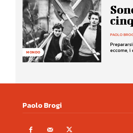
Sono
cin
PAOLO BROG
Prepararsi a
MONDO
Paolo Brogi