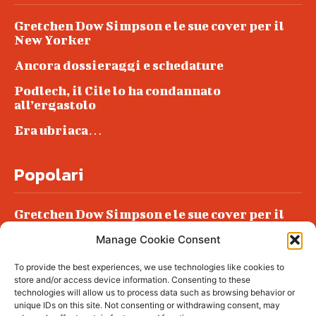
Gretchen Dow Simpson e le sue cover per il
New Yorker
Ancora dossieraggi e schedature
Podlech, il Cile lo ha condannato
all’ergastolo
Era ubriaca…
Popolari
Gretchen Dow Simpson e le sue cover per il
New Yorker
Manage Cookie Consent
Ancora dossieraggi e schedature
To provide the best experiences, we use technologies like cookies to
Podlech, il Cile lo ha condannato
store and/or access device information. Consenting to these
all’ergastolo
technologies will allow us to process data such as browsing behavior or
unique IDs on this site. Not consenting or withdrawing consent, may