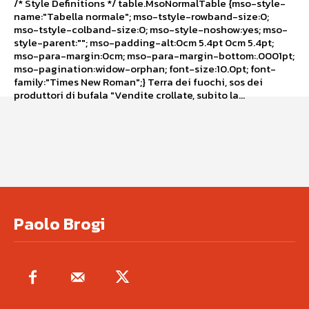
/* Style Definitions */ table.MsoNormalTable {mso-style-
name:"Tabella normale"; mso-tstyle-rowband-size:0;
mso-tstyle-colband-size:0; mso-style-noshow:yes; mso-
style-parent:""; mso-padding-alt:0cm 5.4pt 0cm 5.4pt;
mso-para-margin:0cm; mso-para-margin-bottom:.0001pt;
mso-pagination:widow-orphan; font-size:10.0pt; font-
family:"Times New Roman";} Terra dei fuochi, sos dei
produttori di bufala "Vendite crollate, subito la...
Paolo Brogi