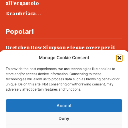
all’ergastolo
Era ubriaca…
Popolari
Gretchen Dow Simpson e le sue cover per il
New Yorker
Manage Cookie Consent
Ancora dossieraggi e schedature
To provide the best experiences, we use technologies like cookies to
Podlech, il Cile lo ha condannato
store and/or access device information. Consenting to these
all’ergastolo
technologies will allow us to process data such as browsing behavior or
unique IDs on this site. Not consenting or withdrawing consent, may
Era ubriaca…
adversely affect certain features and functions.
Accept
Deny
© tagDiv - All rights reserved. Made with
Newspaper Theme. Center Magazine is our