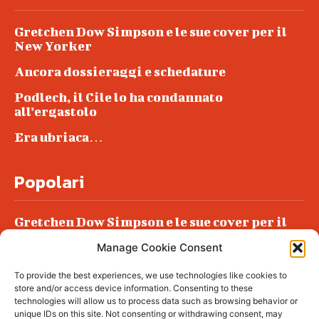
Gretchen Dow Simpson e le sue cover per il
New Yorker
Ancora dossieraggi e schedature
Podlech, il Cile lo ha condannato
all’ergastolo
Era ubriaca…
Popolari
Gretchen Dow Simpson e le sue cover per il
New Yorker
Manage Cookie Consent
Ancora dossieraggi e schedature
To provide the best experiences, we use technologies like cookies to
Podlech, il Cile lo ha condannato
store and/or access device information. Consenting to these
all’ergastolo
technologies will allow us to process data such as browsing behavior or
unique IDs on this site. Not consenting or withdrawing consent, may