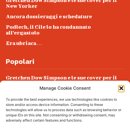
Gretchen Dow Simpson e le sue cover per il
New Yorker
Ancora dossieraggi e schedature
Podlech, il Cile lo ha condannato
all’ergastolo
Era ubriaca…
Popolari
Gretchen Dow Simpson e le sue cover per il
New Yorker
Manage Cookie Consent
Ancora dossieraggi e schedature
To provide the best experiences, we use technologies like cookies to
Podlech, il Cile lo ha condannato
store and/or access device information. Consenting to these
all’ergastolo
technologies will allow us to process data such as browsing behavior or
unique IDs on this site. Not consenting or withdrawing consent, may
Era ubriaca…
adversely affect certain features and functions.