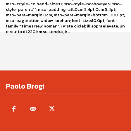
mso-tstyle-colband-size:0; mso-style-noshow:yes; mso-
style-parent:""; mso-padding-alt:0cm 5.4pt 0cm 5.4pt;
mso-para-margin:0cm; mso-para-margin-bottom:.0001pt;
mso-pagination:widow-orphan; font-size:10.0pt; font-
family:"Times New Roman";} Piste ciclabili sopraelevate, un
circuito di 220 km su Londra, è...
Paolo Brogi