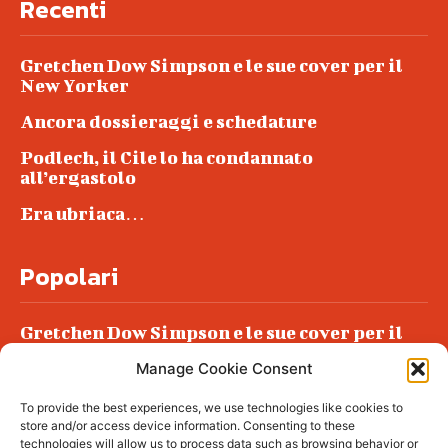
Recenti
Gretchen Dow Simpson e le sue cover per il
New Yorker
Ancora dossieraggi e schedature
Podlech, il Cile lo ha condannato
all’ergastolo
Era ubriaca…
Popolari
Gretchen Dow Simpson e le sue cover per il
New Yorker
Manage Cookie Consent
Ancora dossieraggi e schedature
To provide the best experiences, we use technologies like cookies to
Podlech, il Cile lo ha condannato
store and/or access device information. Consenting to these
all’ergastolo
technologies will allow us to process data such as browsing behavior or