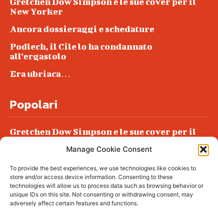
Gretchen Dow Simpson e le sue cover per il
New Yorker
Ancora dossieraggi e schedature
Podlech, il Cile lo ha condannato
all’ergastolo
Era ubriaca…
Popolari
Gretchen Dow Simpson e le sue cover per il
New Yorker
Manage Cookie Consent
Ancora dossieraggi e schedature
To provide the best experiences, we use technologies like cookies to
Podlech, il Cile lo ha condannato
store and/or access device information. Consenting to these
all’ergastolo
technologies will allow us to process data such as browsing behavior or
unique IDs on this site. Not consenting or withdrawing consent, may
Era ubriaca…
adversely affect certain features and functions.