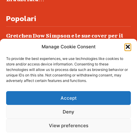
Popolari
Gretchen Dow Simpson e le sue cover per il
New Yorker
Manage Cookie Consent
Ancora dossieraggi e schedature
To provide the best experiences, we use technologies like cookies to
Podlech, il Cile lo ha condannato
store and/or access device information. Consenting to these
all’ergastolo
technologies will allow us to process data such as browsing behavior or
unique IDs on this site. Not consenting or withdrawing consent, may
Era ubriaca…
adversely affect certain features and functions.
Accept
Deny
© tagDiv - All rights reserved. Made with
Newspaper Theme. Center Magazine is our
complete News Portal about living, lifestyle,
View preferences
fashion and wellness. Take your time and
immerse yourself in this amazing