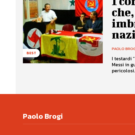
I co
che,
imb
nazi
PAOLO BROG
BEST
I testardi 
Messi in g
pericolosi..
Paolo Brogi