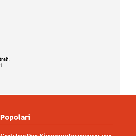
rali.
i
Popolari
Gretchen Dow Simpson e le sue cover per