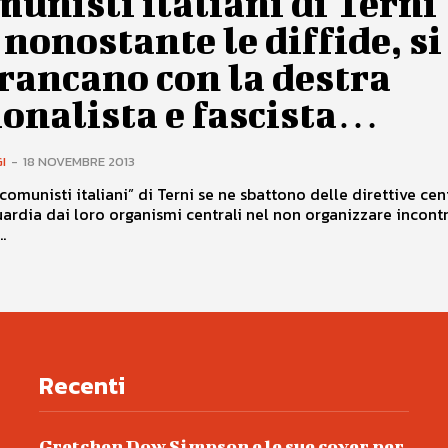
munisti italiani di Terni
 nonostante le diffide, si
rancano con la destra
onalista e fascista…
I
-
18 NOVEMBRE 2013
“comunisti italiani” di Terni se ne sbattono delle direttive cent
uardia dai loro organismi centrali nel non organizzare incontr
.
Recenti
Gretchen Dow Simpson e le sue cover per