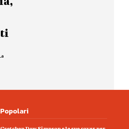
ia,
ti
La
Popolari
Gretchen Dow Simpson e le sue cover per