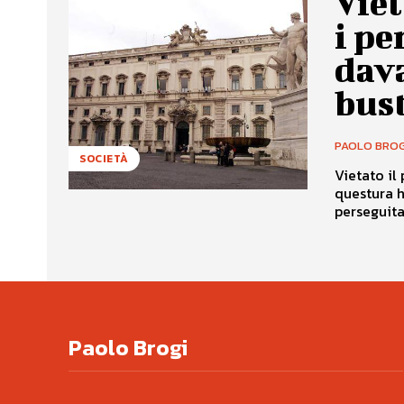
Viet
i pe
dava
bust
PAOLO BROG
SOCIETÀ
Vietato il
questura h
perseguitat
Paolo Brogi