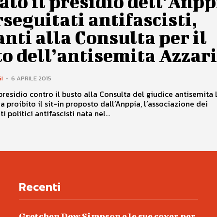
ato il presidio dell’Anpp
rseguitati antifascisti,
nti alla Consulta per il
o dell’antisemita Azzari
I
-
6 APRILE 2015
 presidio contro il busto alla Consulta del giudice antisemita 
a proibito il sit-in proposto dall’Anppia, l’associazione dei
i politici antifascisti nata nel...
Recenti
Gretchen Dow Simpson e le sue cover per