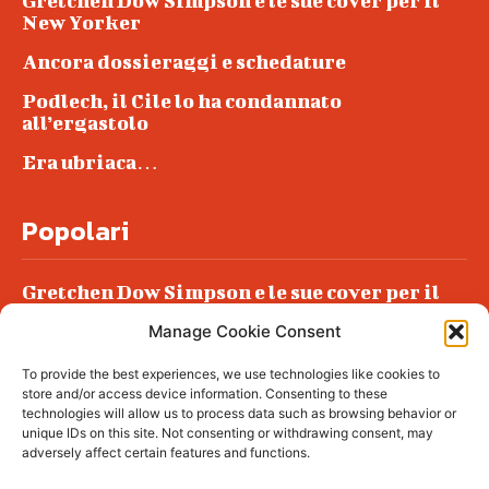
Gretchen Dow Simpson e le sue cover per il
New Yorker
Ancora dossieraggi e schedature
Podlech, il Cile lo ha condannato
all’ergastolo
Era ubriaca…
Popolari
Gretchen Dow Simpson e le sue cover per il
New Yorker
Manage Cookie Consent
Ancora dossieraggi e schedature
To provide the best experiences, we use technologies like cookies to
Podlech, il Cile lo ha condannato
store and/or access device information. Consenting to these
all’ergastolo
technologies will allow us to process data such as browsing behavior or
unique IDs on this site. Not consenting or withdrawing consent, may
Era ubriaca…
adversely affect certain features and functions.