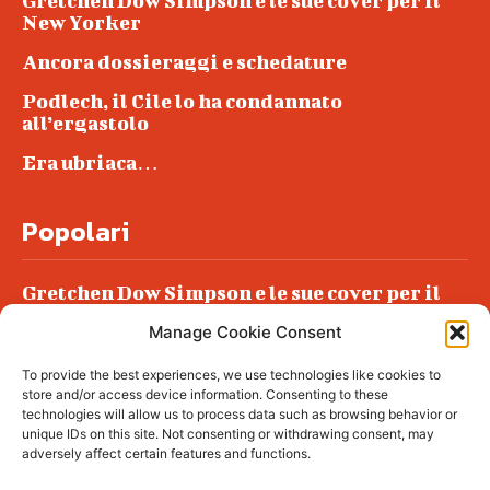
Gretchen Dow Simpson e le sue cover per il
New Yorker
Ancora dossieraggi e schedature
Podlech, il Cile lo ha condannato
all’ergastolo
Era ubriaca…
Popolari
Gretchen Dow Simpson e le sue cover per il
New Yorker
Manage Cookie Consent
Ancora dossieraggi e schedature
To provide the best experiences, we use technologies like cookies to
Podlech, il Cile lo ha condannato
store and/or access device information. Consenting to these
all’ergastolo
technologies will allow us to process data such as browsing behavior or
unique IDs on this site. Not consenting or withdrawing consent, may
Era ubriaca…
adversely affect certain features and functions.