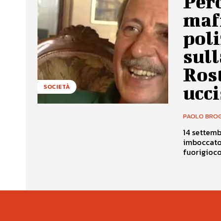
Perc
maf
poli
sull
Ros
ucci
SOCIETÀ
PAOLO BROG
14 settemb
imboccato 
fuorigioco.