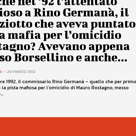
hé nel ’92 l’attentato
ioso a Rino Germanà, il
ziotto che aveva puntato
a mafia per l’omicidio
tagno? Avevano appena
so Borsellino e anche...
I
-
20 MARZO 2012
re 1992, il commissario Rino Germanà – quello che per prim
la pista mafiosa per l’omicidio di Mauro Rostagno, messo
..