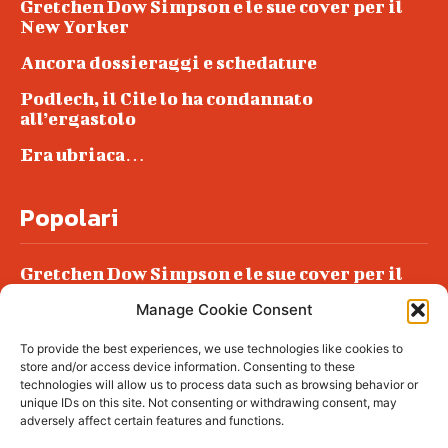
Gretchen Dow Simpson e le sue cover per il
New Yorker
Ancora dossieraggi e schedature
Podlech, il Cile lo ha condannato
all’ergastolo
Era ubriaca…
Popolari
Gretchen Dow Simpson e le sue cover per il
New Yorker
Manage Cookie Consent
Ancora dossieraggi e schedature
To provide the best experiences, we use technologies like cookies to
Podlech, il Cile lo ha condannato
store and/or access device information. Consenting to these
all’ergastolo
technologies will allow us to process data such as browsing behavior or
unique IDs on this site. Not consenting or withdrawing consent, may
Era ubriaca…
adversely affect certain features and functions.