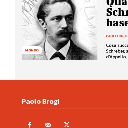
Qua
Schr
bas
PAOLO BROG
Cosa succe
Schreber, 
MONDO
d’Appello, 
Paolo Brogi