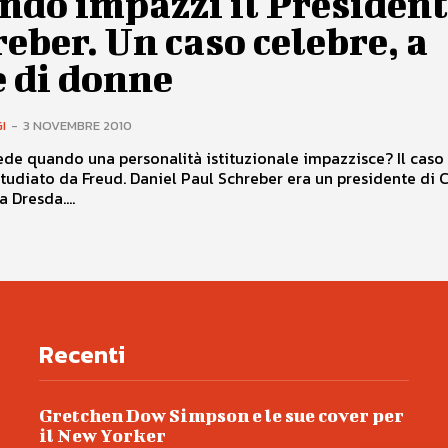
ndo impazzì il Presiden
eber. Un caso celebre, a
e di donne
I
-
3 NOVEMBRE 2010
de quando una personalità istituzionale impazzisce? Il caso
studiato da Freud. Daniel Paul Schreber era un presidente di 
a Dresda....
Recenti
Gretchen Dow Simpson e le sue cover per
il New Yorker