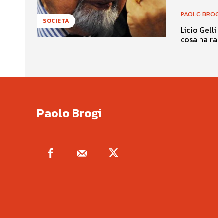
PAOLO BROG
SOCIETÀ
Licio Gell
cosa ha ra
Paolo Brogi