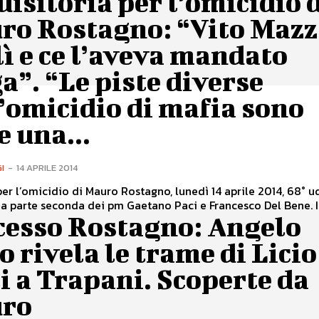
isitoria per l’omicidio 
ro Rostagno: “Vito Maz
lì e ce l’aveva mandato
a”. “Le piste diverse
’omicidio di mafia sono
e una...
I
-
14 APRILE 2014
er l’omicidio di Mauro Rostagno, lunedì 14 aprile 2014, 68° u
ia parte seconda dei pm Gaetano Paci e Francesco Del Bene. In
cesso Rostagno: Angelo
o rivela le trame di Licio
i a Trapani. Scoperte da
ro