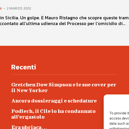
I
-
2 MARZO 2012
i in Sicilia. Un golpe. E Mauro Ristagno che scopre queste tram
ccontato all’ultima udienza del Processo per l’omicidio di...
Recenti
Gretchen Dow Simpson e le sue cover per
il New Yorker
Ancora dossieraggi e schedature
Podlech, il Cile lo ha condannato
To provide t
all’ergastolo
access devic
data such as
Era ubriaca…
withdrawing