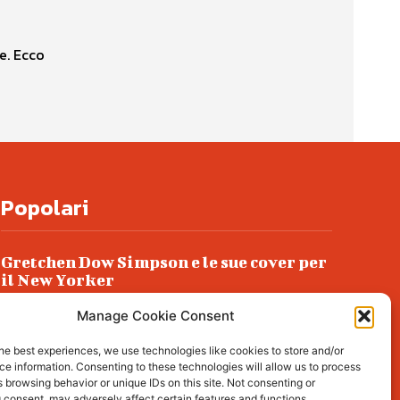
e. Ecco
Popolari
Gretchen Dow Simpson e le sue cover per
il New Yorker
Ancora dossieraggi e schedature
Manage Cookie Consent
Podlech, il Cile lo ha condannato
he best experiences, we use technologies like cookies to store and/or
all’ergastolo
e information. Consenting to these technologies will allow us to process
 browsing behavior or unique IDs on this site. Not consenting or
Era ubriaca…
 consent, may adversely affect certain features and functions.