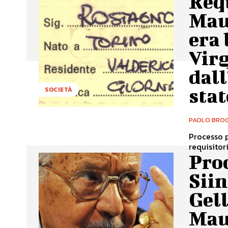
Requ
Mau
era 
Virg
dall
stat
SOCIETÀ
PAOLO BROG
Processo p
requisitor
Pro
Siin
Gell
Mau